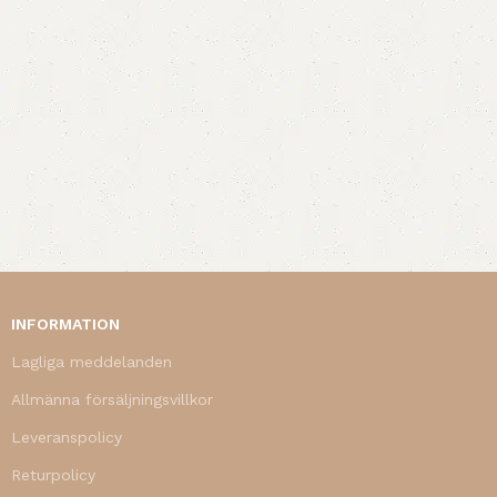
INFORMATION
Lagliga meddelanden
Allmänna försäljningsvillkor
Leveranspolicy
Returpolicy