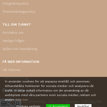
Integritetspolicy
Återbetalningspolicy
TILL DIN TJÄNST
Kontakta oss
Vanliga frågor
Spåra min beställning
FÅ MER INFORMATION
Vår historia
Taklampa blogg
Vi använder cookies för att anpassa innehåll och annonser,
tillhandahålla funktioner för sociala medier och analysera vår
Kontakta oss
trafik. Vi delar också information om din användning av vår
webbplats med våra partners inom sociala medier, reklam och
analys.
Visa mer
Vår kundtjänst behandlar dina förfrågningar måndag till
0
Cookies settings
Nedgång
Acceptera