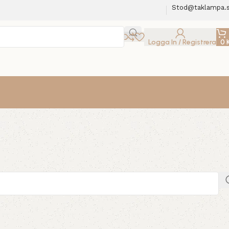
Stod@taklampa.
Logga In / Registrera
0