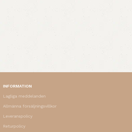
INFORMATION
Lagliga meddelanden
Allmänna försäljningsvillkor
Leveranspolicy
Returpolicy