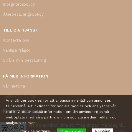
Integritetspolicy
Återbetalningspolicy
TILL DIN TJÄNST
Kontakta oss
Vanliga frågor
Spåra min beställning
FÅ MER INFORMATION
Vår historia
Taklampa blogg
Vi använder cookies för att anpassa innehåll och annonser,
tillhandahålla funktioner för sociala medier och analysera vår
Kontakta oss
trafik. Vi delar också information om din användning av vår
webbplats med våra partners inom sociala medier, reklam och
analys.
Visa mer
Vår kundtjänst behandlar dina förfrågningar måndag till
0
Cookies settings
Nedgång
Acceptera