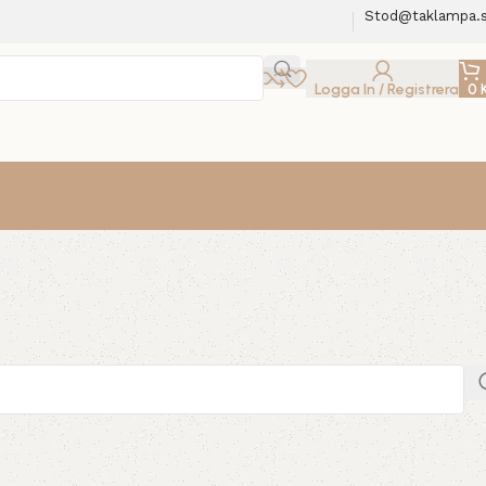
Stod@taklampa.
Logga In / Registrera
0