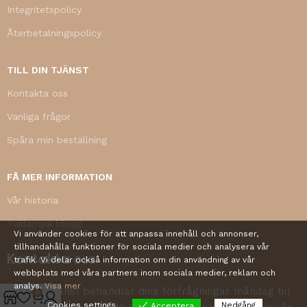
Integritetspolicy
Återbetalningspolicy
TILL DIN TJÄNST
Kontakta oss
Vanliga frågor
Spåra min beställning
FÅ MER INFORMATION
Vår historia
Taklampa blogg
Vi använder cookies för att anpassa innehåll och annonser,
tillhandahålla funktioner för sociala medier och analysera vår
Kontakta oss
trafik. Vi delar också information om din användning av vår
webbplats med våra partners inom sociala medier, reklam och
analys.
Visa mer
Vår kundtjänst behandlar dina förfrågningar måndag till
0
Cookies settings
Nedgång
Acceptera