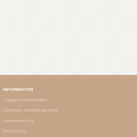
INFORMATION
Lagliga meddelanden
Allmänna försäljningsvillkor
Leveranspolicy
Returpolicy