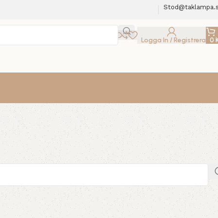
Stod@taklampa.
Logga In / Registrera
0