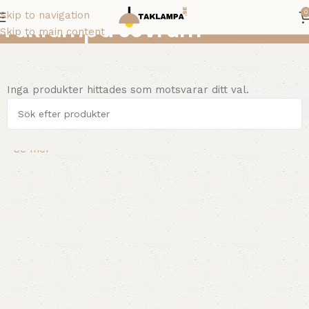
0
Skip to navigation
Taklampa sovrum
Skip to main content
Inga produkter hittades som motsvarar ditt val.
Se mer