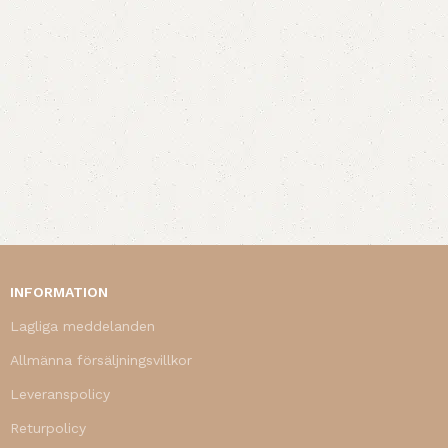
INFORMATION
Lagliga meddelanden
Allmänna försäljningsvillkor
Leveranspolicy
Returpolicy