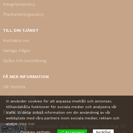
Integritetspolicy
Återbetalningspolicy
TILL DIN TJÄNST
Kontakta oss
Vanliga frågor
Spåra min beställning
FÅ MER INFORMATION
Vår historia
Taklampa blogg
Vi använder cookies för att anpassa innehåll och annonser,
tillhandahålla funktioner för sociala medier och analysera vår
Kontakta oss
trafik. Vi delar också information om din användning av vår
webbplats med våra partners inom sociala medier, reklam och
analys.
Visa mer
Vår kundtjänst behandlar dina förfrågningar måndag till
0
Cookies settings
Nedgång
Acceptera