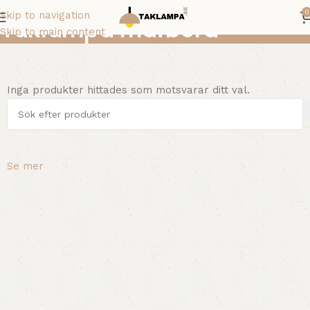
0
Skip to navigation
Taklampa matbord
Skip to main content
Inga produkter hittades som motsvarar ditt val.
Se mer