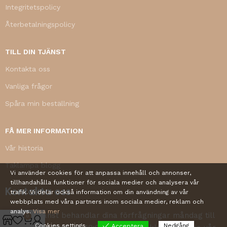
Integritetspolicy
Återbetalningspolicy
TILL DIN TJÄNST
Kontakta oss
Vanliga frågor
Spåra min beställning
FÅ MER INFORMATION
Vår historia
Taklampa blogg
Vi använder cookies för att anpassa innehåll och annonser,
tillhandahålla funktioner för sociala medier och analysera vår
Kontakta oss
trafik. Vi delar också information om din användning av vår
webbplats med våra partners inom sociala medier, reklam och
analys.
Visa mer
Vår kundtjänst behandlar dina förfrågningar måndag till
0
Cookies settings
Nedgång
Acceptera