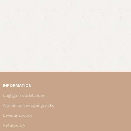
INFORMATION
Lagliga meddelanden
Allmänna försäljningsvillkor
Leveranspolicy
Returpolicy