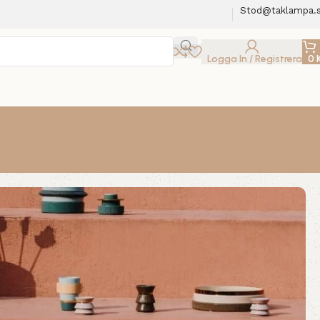
Stod@taklampa.
Logga In / Registrera
0