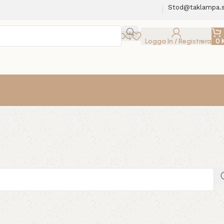
Stod@taklampa.
Logga In / Registrera
0