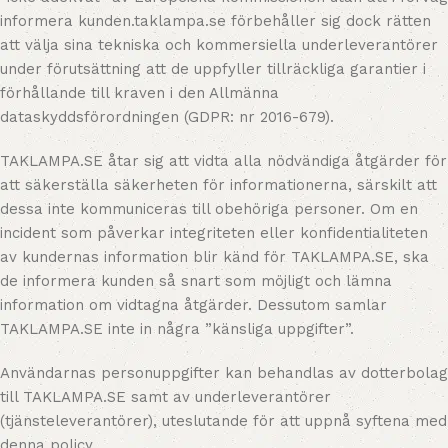
informera kunden.taklampa.se förbehåller sig dock rätten
att välja sina tekniska och kommersiella underleverantörer
under förutsättning att de uppfyller tillräckliga garantier i
förhållande till kraven i den Allmänna
dataskyddsförordningen (GDPR: nr 2016-679).
TAKLAMPA.SE åtar sig att vidta alla nödvändiga åtgärder för
att säkerställa säkerheten för informationerna, särskilt att
dessa inte kommuniceras till obehöriga personer. Om en
incident som påverkar integriteten eller konfidentialiteten
av kundernas information blir känd för TAKLAMPA.SE, ska
de informera kunden så snart som möjligt och lämna
information om vidtagna åtgärder. Dessutom samlar
TAKLAMPA.SE inte in några ”känsliga uppgifter”.
Användarnas personuppgifter kan behandlas av dotterbolag
till TAKLAMPA.SE samt av underleverantörer
(tjänsteleverantörer), uteslutande för att uppnå syftena med
denna policy.