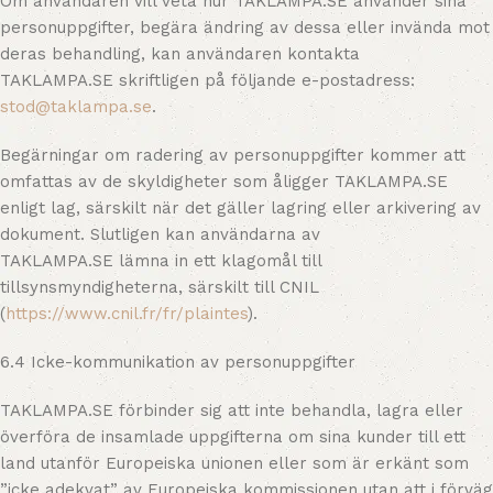
Om användaren vill veta hur TAKLAMPA.SE använder sina
personuppgifter, begära ändring av dessa eller invända mot
deras behandling, kan användaren kontakta
TAKLAMPA.SE skriftligen på följande e-postadress:
stod@
taklampa.se
.
Begärningar om radering av personuppgifter kommer att
omfattas av de skyldigheter som åligger TAKLAMPA.SE
enligt lag, särskilt när det gäller lagring eller arkivering av
dokument. Slutligen kan användarna av
TAKLAMPA.SE lämna in ett klagomål till
tillsynsmyndigheterna, särskilt till CNIL
(
https://www.cnil.fr/fr/plaintes
).
6.4 Icke-kommunikation av personuppgifter
TAKLAMPA.SE förbinder sig att inte behandla, lagra eller
överföra de insamlade uppgifterna om sina kunder till ett
land utanför Europeiska unionen eller som är erkänt som
”icke adekvat” av Europeiska kommissionen utan att i förväg