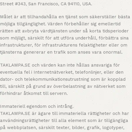
Street #343, San Francisco, CA 94110, USA.
Målet är att tillhandahålla en tjänst som säkerställer bästa
möjliga tillgänglighet. Värden förbehåller sig emellertid
rätten att avbryta värdtjänsten under så korta tidsperioder
som möjligt, särskilt för att utföra underhåll, förbättra sina
infrastrukturer, för infrastrukturens felaktigheter eller om
tjänsterna genererar en trafik som anses vara onormal.
TAKLAMPA.SE och värden kan inte hållas ansvariga för
eventuella fel i Internetnätverket, telefonlinjer, eller den
dator- och telekommunikationsutrustning som är kopplad
till, särskilt på grund av överbelastning av nätverket som
förhindrar åtkomst till servern.
Immateriell egendom och intrång.
TAKLAMPA.SE är ägare till immateriella rättigheter och har
användningsrättigheter till alla element som är tillgängliga
på webbplatsen, särskilt texter, bilder, grafik, logotyper,