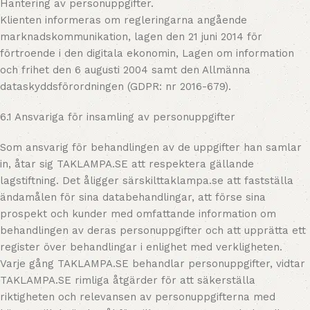
Hantering av personuppgifter.
Klienten informeras om regleringarna angående
marknadskommunikation, lagen den 21 juni 2014 för
förtroende i den digitala ekonomin, Lagen om information
och frihet den 6 augusti 2004 samt den Allmänna
dataskyddsförordningen (GDPR: nr 2016-679).
6.1 Ansvariga för insamling av personuppgifter
Som ansvarig för behandlingen av de uppgifter han samlar
in, åtar sig TAKLAMPA.SE att respektera gällande
lagstiftning. Det åligger särskilttaklampa.se att fastställa
ändamålen för sina databehandlingar, att förse sina
prospekt och kunder med omfattande information om
behandlingen av deras personuppgifter och att upprätta ett
register över behandlingar i enlighet med verkligheten.
Varje gång TAKLAMPA.SE behandlar personuppgifter, vidtar
TAKLAMPA.SE rimliga åtgärder för att säkerställa
riktigheten och relevansen av personuppgifterna med