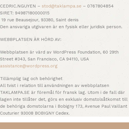
CEDRIC.NGUYEN –
stod@
taklampa.se
– 0767804854
SIRET: 94987180000015
19 rue Beausejour, 93380, Saint denis
Den ansvariga utgivaren är en fysisk eller juridisk person.
WEBBPLATSEN ÄR HÖRD AV:
Webbplatsen är värd av WordPress Foundation, 60 29th
Street #343, San Francisco, CA 94110, USA
assistance@wordpress.org
Tillämplig lag och behörighet
All tvist i relation till användningen av webbplatsen
TAKLAMPA.SE är föremål för fransk lag. Utom i de fall där
lagen inte tillåter det, görs en exklusiv domstolsåtkomst till
de behöriga domstolarna i Bobigny 173, Avenue Paul Vaillant
Couturier 93008 BOBIGNY Cedex.