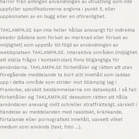
härrör från antingen användningen av utrustning som inte
uppfyller specifikationerna angivna i punkt 5, eller
uppkomsten av en bugg eller en oförenlighet.
TAKLAMPA.SE kan inte heller hållas ansvarigt för indirekta
skador (sådana som förlust av marknad eller förlust av
möjlighet) som uppstår till följd av användningen av
webbplatsen TAKLAMPA.SE. Interaktiva områden (möjlighet
att ställa frågor i kontaktrutan) finns tillgängliga för
användarna. TAKLAMPA.SE förbehåller sig rätten att utan
föregående meddelande ta bort allt innehåll som laddas
upp i detta område som strider mot tillämplig lag i
Frankrike, särskilt bestämmelserna om dataskydd. I så fall
förbehåller sig TAKLAMPA.SE dessutom rätten att hålla
användaren ansvarig civilt och/eller straffrättsligt, särskilt i
händelse av meddelanden med rasistiskt, kränkande,
förtalande eller pornografiskt innehåll, oavsett vilket
medium som används (text, foto …).