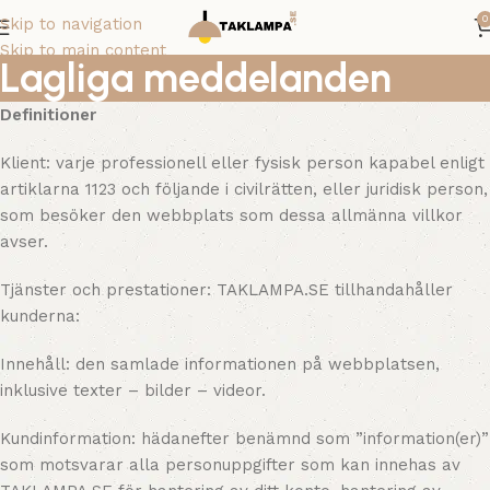
0
Skip to navigation
Skip to main content
Lagliga meddelanden
Definitioner
Klient: varje professionell eller fysisk person kapabel enligt
artiklarna 1123 och följande i civilrätten, eller juridisk person,
som besöker den webbplats som dessa allmänna villkor
avser.
Tjänster och prestationer: TAKLAMPA.SE tillhandahåller
kunderna:
Innehåll: den samlade informationen på webbplatsen,
inklusive texter – bilder – videor.
Kundinformation: hädanefter benämnd som ”information(er)”
som motsvarar alla personuppgifter som kan innehas av