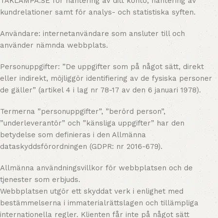
TAKLAMPA.SE för hantering av ditt konto, hantering av
kundrelationer samt för analys- och statistiska syften.
Användare: internetanvändare som ansluter till och
använder nämnda webbplats.
Personuppgifter: ”De uppgifter som på något sätt, direkt
eller indirekt, möjliggör identifiering av de fysiska personer
de gäller” (artikel 4 i lag nr 78-17 av den 6 januari 1978).
Termerna ”personuppgifter”, ”berörd person”,
”underleverantör” och ”känsliga uppgifter” har den
betydelse som definieras i den Allmänna
dataskyddsförordningen (GDPR: nr 2016-679).
Allmänna användningsvillkor för webbplatsen och de
tjenester som erbjuds.
Webbplatsen utgör ett skyddat verk i enlighet med
bestämmelserna i immaterialrättslagen och tillämpliga
internationella regler. Klienten får inte på något sätt