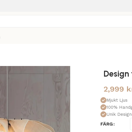
g
Design
2,999
k
Mjukt Ljus
100% Handg
Unik Design
FÄRG