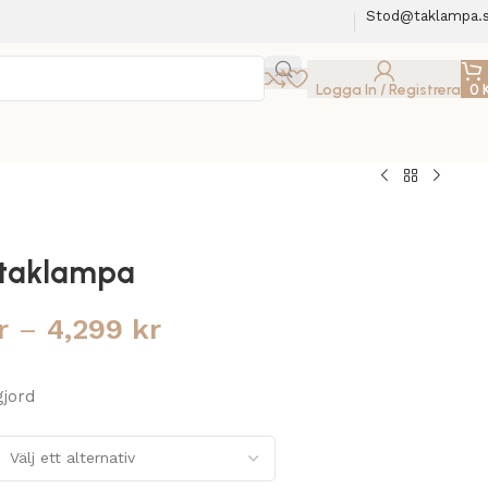
Stod@taklampa.
Logga In / Registrera
0
 taklampa
r
–
4,299
kr
jord