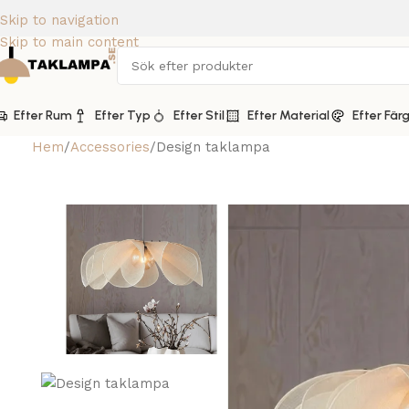
Skip to navigation
Skip to main content
Efter Rum
Efter Typ
Efter Stil
Efter Material
Efter Fär
Hem
Accessories
Design taklampa