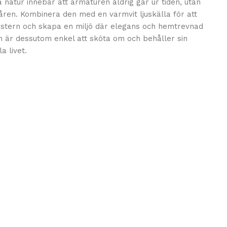
 natur innebär att armaturen aldrig går ur tiden, utan
åren. Kombinera den med en varmvit ljuskälla för att
ystern och skapa en miljö där elegans och hemtrevnad
n är dessutom enkel att sköta om och behåller sin
a livet.