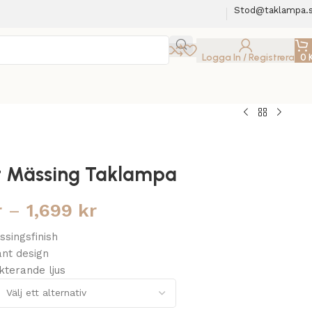
Stod@taklampa.
Logga In / Registrera
0
t Mässing Taklampa
r
–
1,699
kr
ssingsfinish
ant design
kterande ljus