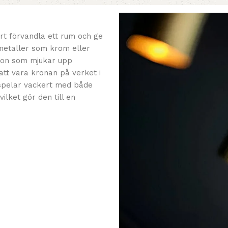
rt förvandla ett rum och ge
 metaller som krom eller
rton som mjukar upp
tt vara kronan på verket i
mspelar vackert med både
ilket gör den till en