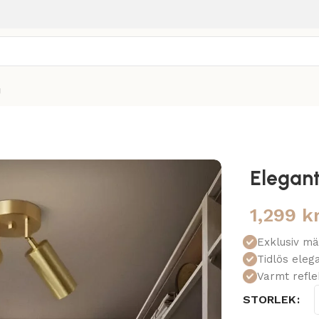
g
Elegan
1,299
k
Exklusiv mä
Tidlös eleg
Varmt refle
STORLEK