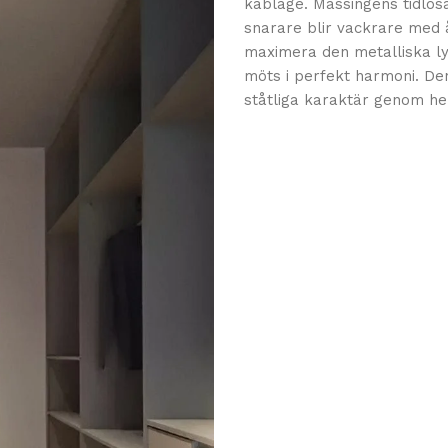
kablage. Mässingens tidlösa
snarare blir vackrare med 
maximera den metalliska l
möts i perfekt harmoni. De
ståtliga karaktär genom hel