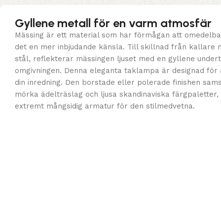
Gyllene metall för en varm atmosfär
Mässing är ett material som har förmågan att omedelba
det en mer inbjudande känsla. Till skillnad från kallare
stål, reflekterar mässingen ljuset med en gyllene unde
omgivningen. Denna eleganta taklampa är designad för a
din inredning. Den borstade eller polerade finishen sa
mörka ädelträslag och ljusa skandinaviska färgpaletter, v
extremt mångsidig armatur för den stilmedvetna.