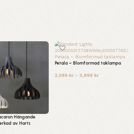
Petala – Blomformad taklampa
2,599
kr
–
3,999
kr
acaron Hängande
erkad av Harts