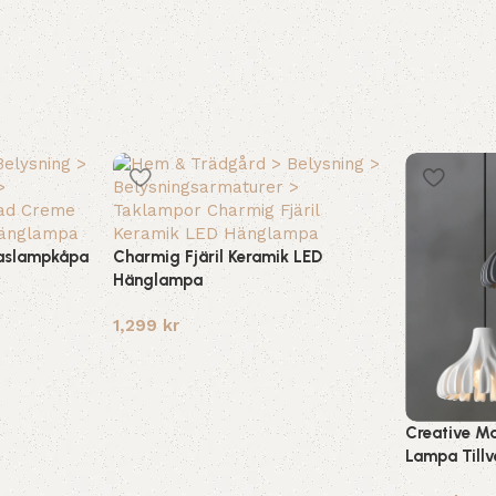
aslampkåpa
Charmig Fjäril Keramik LED
Hänglampa
1,299
kr
Creative M
Lampa Tillv