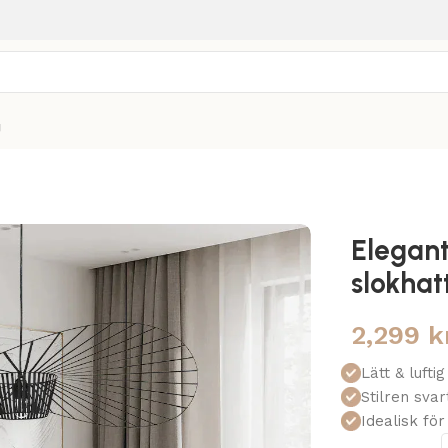
g
Elegan
slokhatt
2,299
k
Lätt & lufti
Stilren svar
Idealisk fö