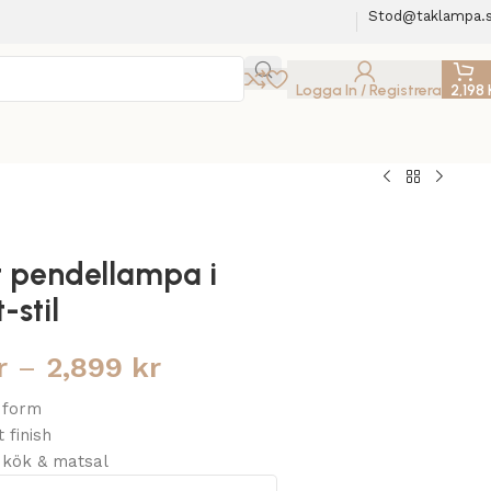
Stod@taklampa.
Logga In / Registrera
2,198
t pendellampa i
-stil
r
–
2,899
kr
g form
t finish
r kök & matsal