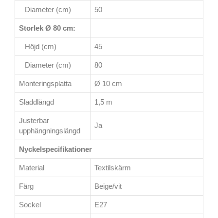
Diameter (cm)
50
Storlek Ø 80 cm:
Höjd (cm)
45
Diameter (cm)
80
Monteringsplatta
Ø 10 cm
Sladdlängd
1,5 m
Justerbar
Ja
upphängningslängd
Nyckelspecifikationer
Material
Textilskärm
Färg
Beige/vit
Sockel
E27