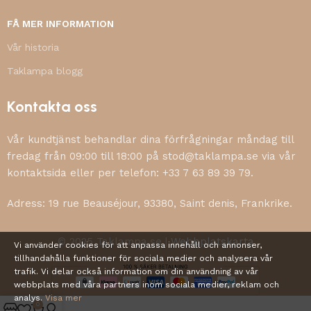
FÅ MER INFORMATION
Vår historia
Taklampa blogg
Kontakta oss
Vår kundtjänst behandlar dina förfrågningar måndag till
fredag från 09:00 till 18:00 på stod@taklampa.se via vår
kontaktsida eller per telefon: +33 7 63 89 39 79.
Adress: 19 rue Beauséjour, 93380, Saint denis, Frankrike.
© 2025 Taklampa.se |
Webbplatskarta
Vi använder cookies för att anpassa innehåll och annonser,
tillhandahålla funktioner för sociala medier och analysera vår
trafik. Vi delar också information om din användning av vår
webbplats med våra partners inom sociala medier, reklam och
analys.
Visa mer
0