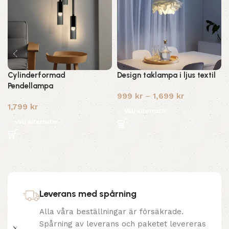
Cylinderformad
Design taklampa i ljus textil
Pendellampa
999
kr
–
1,699
kr
1,799
kr
Välj alternativ
Välj alternativ
Leverans med spårning
Alla våra beställningar är försäkrade.
Spårning av leverans och paketet levereras