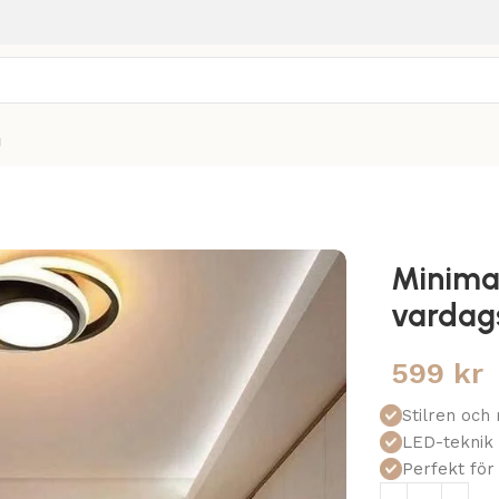
g
Minimal
vardag
599
kr
Stilren och
LED-teknik 
Perfekt för