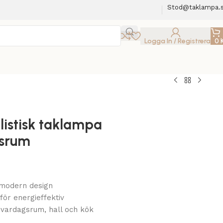
Stod@taklampa.
Logga In / Registrera
0
istisk taklampa
srum
 modern design
för energieffektiv
 vardagsrum, hall och kök