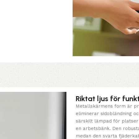
Riktat ljus för funk
Metallskärmens form är prec
eliminerar sidobländning o
särskilt lämpad för platser
en arbetsbänk. Den robusta
medan den svarta fjäderkabel