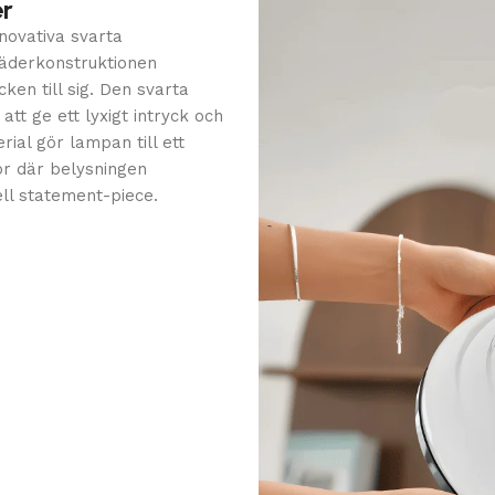
er
novativa svarta
 fjäderkonstruktionen
ken till sig. Den svarta
tt ge ett lyxigt intryck och
ial gör lampan till ett
or där belysningen
ell statement-piece.