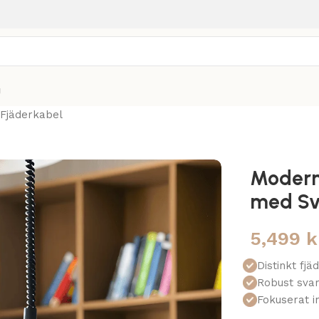
g
Fjäderkabel
Modern
med Sv
5,499
k
Distinkt fj
Robust svar
Fokuserat in