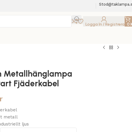
Stod@taklampa.
Logga In / Registrera
0
 Metallhänglampa
art Fjäderkabel
r
äderkabel
t metall
dustriellt ljus