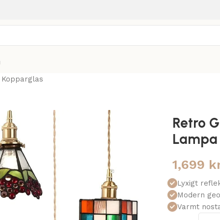
g
 Kopparglas
Retro 
Lampa 
1,699
k
Lyxigt refl
Modern geom
Varmt nosta