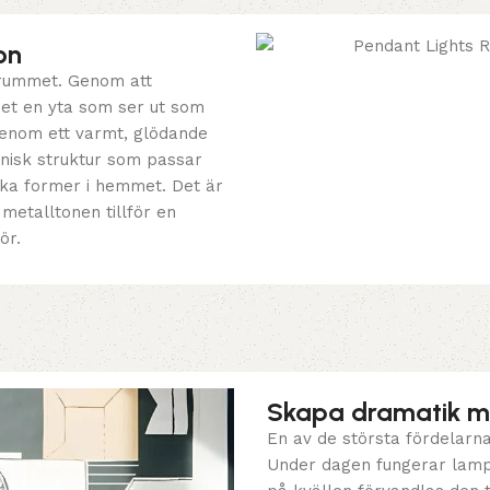
on
i rummet. Genom att
set en yta som ser ut som
genom ett varmt, glödande
onisk struktur som passar
iska former i hemmet. Det är
metalltonen tillför en
ör.
Skapa dramatik me
En av de största fördelarn
Under dagen fungerar lamp