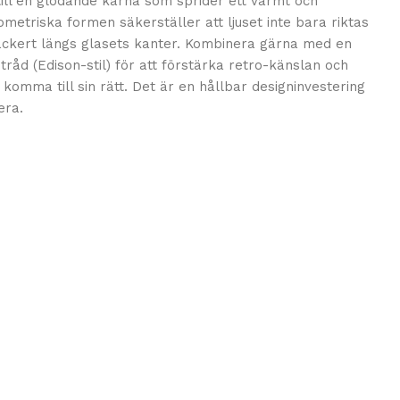
till en glödande kärna som sprider ett varmt och
etriska formen säkerställer att ljuset inte bara riktas
ackert längs glasets kanter. Kombinera gärna med en
åd (Edison-stil) för att förstärka retro-känslan och
komma till sin rätt. Det är en hållbar designinvestering
era.