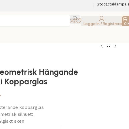
Stod@taklampa.
Logga In / Registrera
0
Geometrisk Hängande
i Kopparglas
r
ekterande kopparglas
etrisk silhuett
lgiskt sken