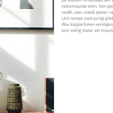
på kvällen förvandlas den 
välkomnande sken. Den geom
nedåt, utan också spelar v
LED-lampa med synlig glödtr
låta koppartonen verkligen 
som aldrig slutar att impon