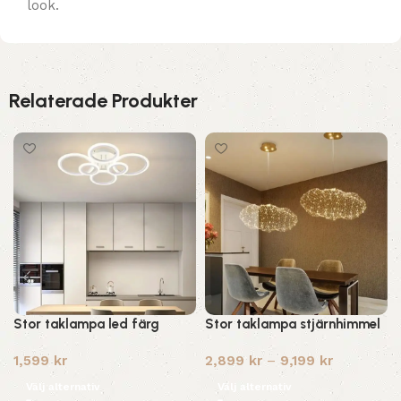
look.
Relaterade Produkter
Stor taklampa led färg
Stor taklampa stjärnhimmel
1,599
kr
2,899
kr
–
9,199
kr
Välj alternativ
Välj alternativ