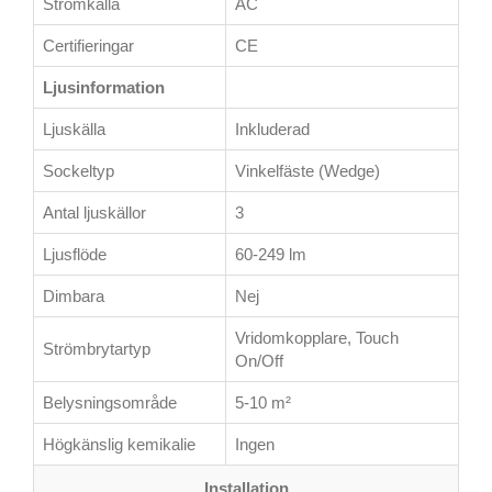
Strömkälla
AC
Certifieringar
CE
Ljusinformation
Ljuskälla
Inkluderad
Sockeltyp
Vinkelfäste (Wedge)
Antal ljuskällor
3
Ljusflöde
60-249 lm
Dimbara
Nej
Vridomkopplare, Touch
Strömbrytartyp
On/Off
Belysningsområde
5-10 m²
Högkänslig kemikalie
Ingen
Installation