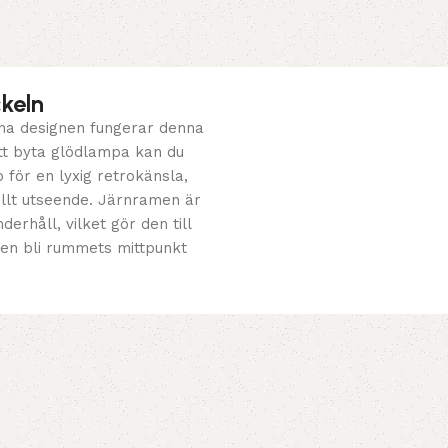
keln
pna designen fungerar denna
att byta glödlampa kan du
 för en lyxig retrokänsla,
iellt utseende. Järnramen är
erhåll, vilket gör den till
ngen bli rummets mittpunkt