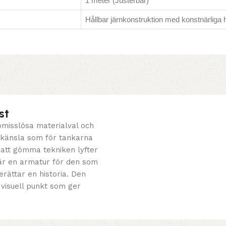
1 meter (Justerbar)
Hållbar järnkonstruktion med konstnärliga h
st
misslösa materialval och
k känsla som för tankarna
r att gömma tekniken lyfter
är en armatur för den som
erättar en historia. Den
 visuell punkt som ger