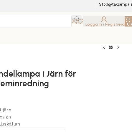
Stod@taklampa.
Logga In / Registrera
0
dellampa i Järn för
eminredning
t järn
esign
juskällan