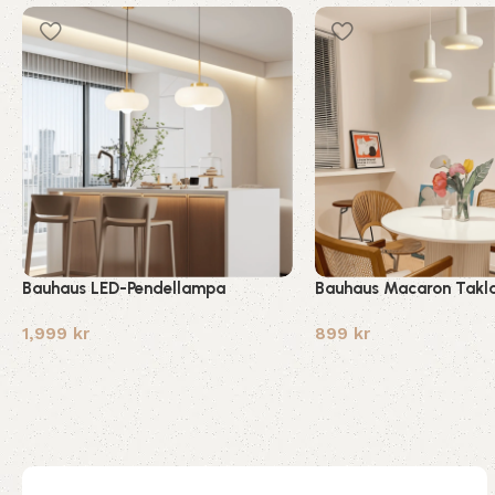
Bauhaus LED-Pendellampa
Bauhaus Macaron Takl
1,999
kr
899
kr