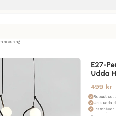
g
minredning
E27-Pen
Udda H
499
kr
Robust solit
Unik udda d
Framhäver l