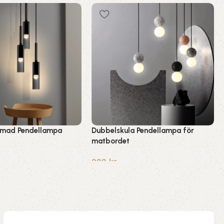
rmad Pendellampa
Dubbelskula Pendellampa för
matbordet
999
kr