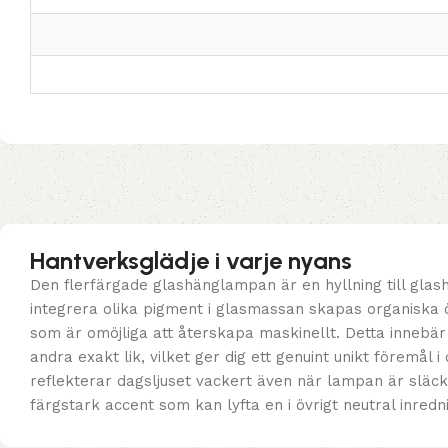
Hantverksglädje i varje nyans
Den flerfärgade glashänglampan är en hyllning till gla
integrera olika pigment i glasmassan skapas organiska 
som är omöjliga att återskapa maskinellt. Detta innebär
andra exakt lik, vilket ger dig ett genuint unikt föremål 
reflekterar dagsljuset vackert även när lampan är släc
färgstark accent som kan lyfta en i övrigt neutral inrednin