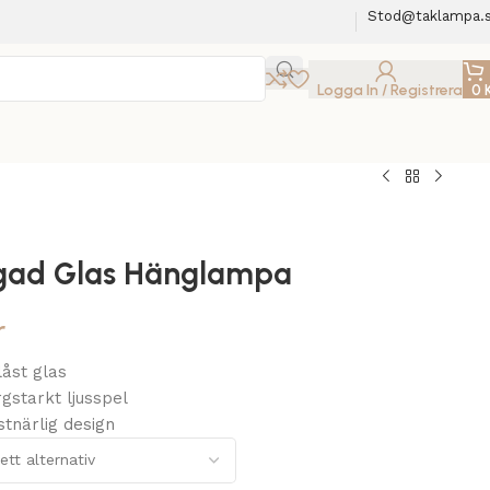
Stod@taklampa.
Logga In / Registrera
0
rgad Glas Hänglampa
r
åst glas
gstarkt ljusspel
stnärlig design