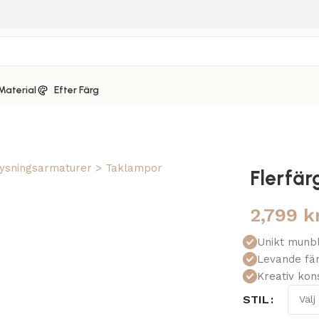
Material
Efter Färg
Flerfä
2,799
k
Unikt munbl
Levande fär
Kreativ kon
STIL