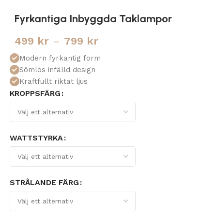
Fyrkantiga Inbyggda Taklampor
499
kr
–
799
kr
Modern fyrkantig form
Sömlös infälld design
Kraftfullt riktat ljus
KROPPSFÄRG
WATTSTYRKA
STRÅLANDE FÄRG