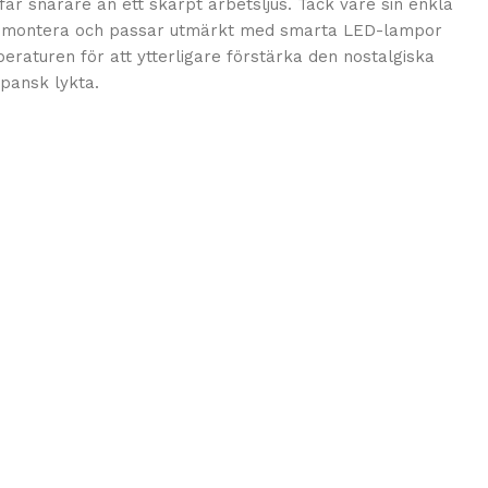
är snarare än ett skarpt arbetsljus. Tack vare sin enkla
att montera och passar utmärkt med smarta LED-lampor
eraturen för att ytterligare förstärka den nostalgiska
apansk lykta.