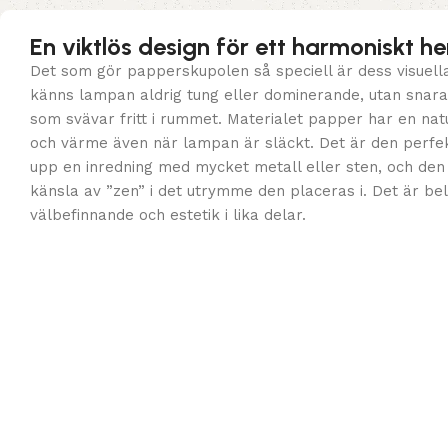
En viktlös design för ett harmoniskt h
Det som gör papperskupolen så speciell är dess visuella
känns lampan aldrig tung eller dominerande, utan snar
som svävar fritt i rummet. Materialet papper har en natur
och värme även när lampan är släckt. Det är den perfek
upp en inredning med mycket metall eller sten, och de
känsla av ”zen” i det utrymme den placeras i. Det är bel
välbefinnande och estetik i lika delar.