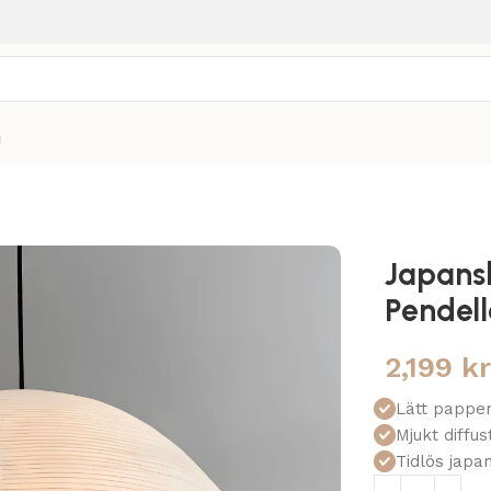
g
Japans
Pendel
2,199
k
Lätt pappe
Mjukt diffust
Tidlös japa