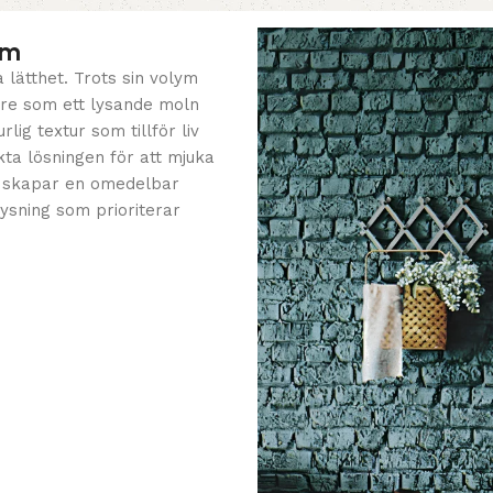
em
 lätthet. Trots sin volym
are som ett lysande moln
lig textur som tillför liv
ta lösningen för att mjuka
n skapar en omedelbar
ysning som prioriterar