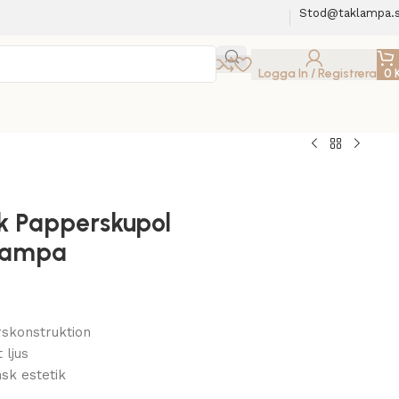
Stod@taklampa.
Logga In / Registrera
0
k Papperskupol
lampa
r
rskonstruktion
 ljus
nsk estetik