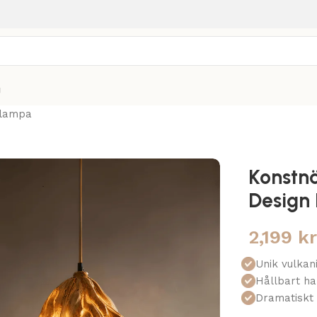
g
glampa
Konstnä
Design
2,199
k
Unik vulkan
Hållbart ha
Dramatiskt 