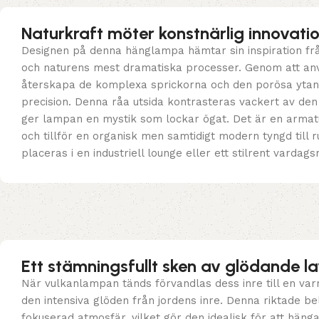
Naturkraft möter konstnärlig innovati
Designen på denna hänglampa hämtar sin inspiration fr
och naturens mest dramatiska processer. Genom att anv
återskapa de komplexa sprickorna och den porösa ytan 
precision. Denna råa utsida kontrasteras vackert av den 
ger lampan en mystik som lockar ögat. Det är en armatu
och tillför en organisk men samtidigt modern tyngd till
placeras i en industriell lounge eller ett stilrent vardags
Ett stämningsfullt sken av glödande l
När vulkanlampan tänds förvandlas dess inre till en var
den intensiva glöden från jordens inre. Denna riktade be
fokuserad atmosfär, vilket gör den idealisk för att häng