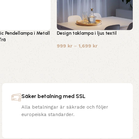
ic Pendellampa i Metall
Design taklampa i ljus textil
Trä
999
kr
–
1,699
kr
Säker betalning med SSL
Alla betalningar är säkrade och följer
europeiska standarder.