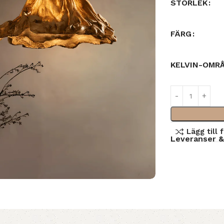
STORLEK
FÄRG
KELVIN-OMR
Lägg till 
Leveranser &