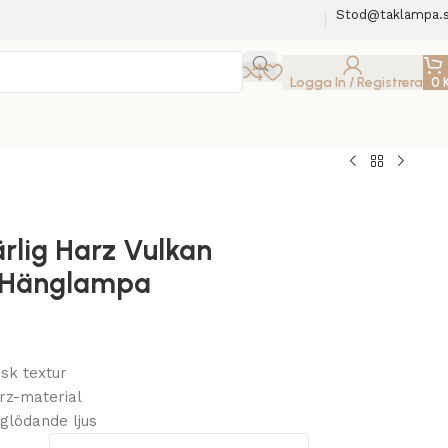
Stod@taklampa.
Logga In / Registrera
0
rlig Harz Vulkan
 Hänglampa
r
isk textur
rz-material
glödande ljus