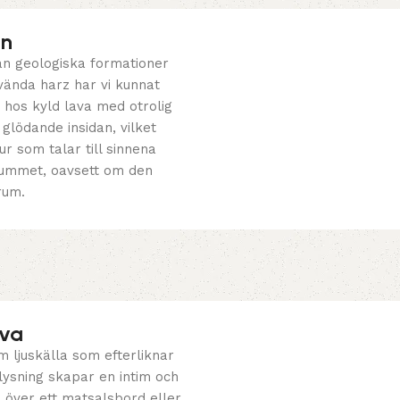
on
ån geologiska formationer
ända harz har vi kunnat
hos kyld lava med otrolig
glödande insidan, vilket
r som talar till sinnena
 rummet, oavsett om den
rum.
ava
m ljuskälla som efterliknar
lysning skapar en intim och
a över ett matsalsbord eller