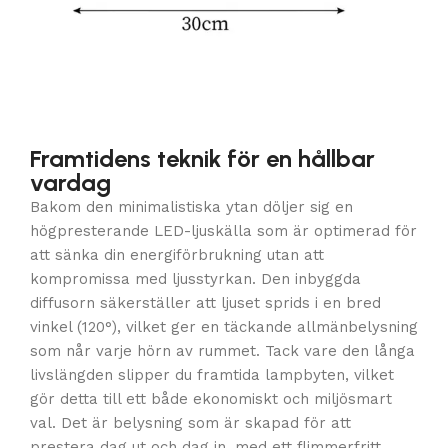
Framtidens teknik för en hållbar
vardag
Bakom den minimalistiska ytan döljer sig en
högpresterande LED-ljuskälla som är optimerad för
att sänka din energiförbrukning utan att
kompromissa med ljusstyrkan. Den inbyggda
diffusorn säkerställer att ljuset sprids i en bred
vinkel (120°), vilket ger en täckande allmänbelysning
som når varje hörn av rummet. Tack vare den långa
livslängden slipper du framtida lampbyten, vilket
gör detta till ett både ekonomiskt och miljösmart
val. Det är belysning som är skapad för att
prestera dag ut och dag in, med ett flimmerfritt