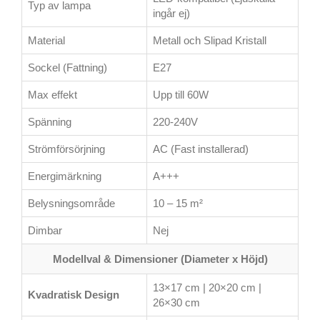
Typ av lampa
ingår ej)
Material
Metall och Slipad Kristall
Sockel (Fattning)
E27
Max effekt
Upp till 60W
Spänning
220-240V
Strömförsörjning
AC (Fast installerad)
Energimärkning
A+++
Belysningsområde
10 – 15 m²
Dimbar
Nej
Modellval & Dimensioner (Diameter x Höjd)
13×17 cm | 20×20 cm |
Kvadratisk Design
26×30 cm