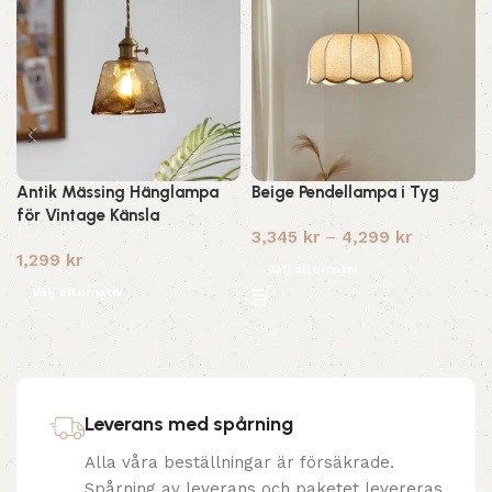
Antik Mässing Hänglampa
Beige Pendellampa i Tyg
för Vintage Känsla
3,345
kr
–
4,299
kr
1,299
kr
Välj alternativ
Välj alternativ
Leverans med spårning
Alla våra beställningar är försäkrade.
Spårning av leverans och paketet levereras