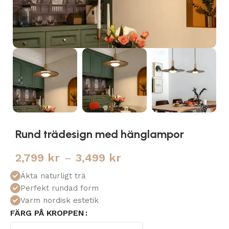
Rund trädesign med hänglampor
2,799
kr
–
3,499
kr
Äkta naturligt trä
Perfekt rundad form
Varm nordisk estetik
FÄRG PÅ KROPPEN