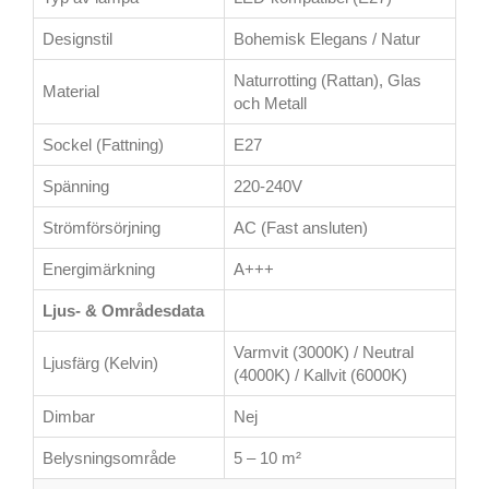
Designstil
Bohemisk Elegans / Natur
Naturrotting (Rattan), Glas
Material
och Metall
Sockel (Fattning)
E27
Spänning
220-240V
Strömförsörjning
AC (Fast ansluten)
Energimärkning
A+++
Ljus- & Områdesdata
Varmvit (3000K) / Neutral
Ljusfärg (Kelvin)
(4000K) / Kallvit (6000K)
Dimbar
Nej
Belysningsområde
5 – 10 m²