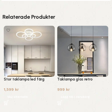
Relaterade Produkter
Stor taklampa led färg
Taklampa glas retro
1,599
kr
999
kr
Välj alternativ
Lägg till i varukorg