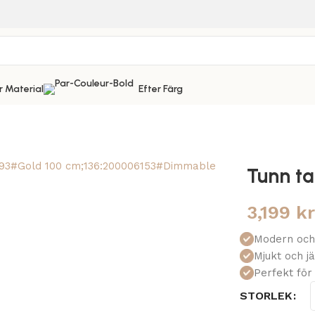
r Material
Efter Färg
Tunn ta
3,199
k
Modern och
Mjukt och j
Perfekt fö
STORLEK