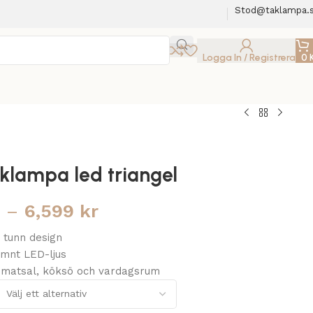
Stod@taklampa.
Logga In / Registrera
0
klampa led triangel
r
–
6,599
kr
 tunn design
ämnt LED-ljus
r matsal, köksö och vardagsrum