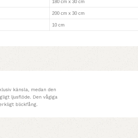
180 cm x 30 cm
200 cm x 30 cm
10 cm
klusiv känsla, medan den
igt ljusflöde. Den vågiga
erkligt blickfång.