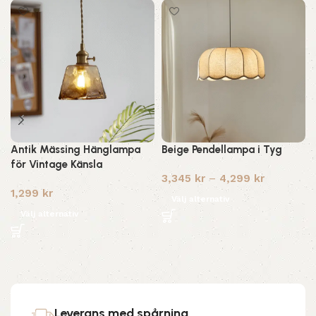
Antik Mässing Hänglampa
Beige Pendellampa i Tyg
för Vintage Känsla
3,345
kr
–
4,299
kr
1,299
kr
Välj alternativ
Välj alternativ
Leverans med spårning