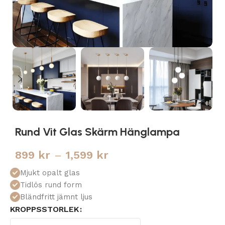
Rund Vit Glas Skärm Hänglampa
899
kr
–
1,599
kr
Mjukt opalt glas
Tidlös rund form
Bländfritt jämnt ljus
KROPPSSTORLEK