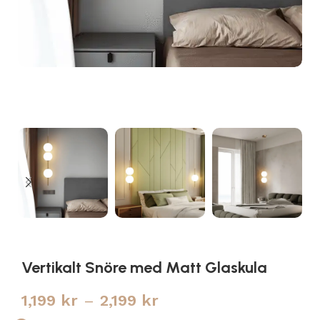
Vertikalt Snöre med Matt Glaskula
1,199
kr
–
2,199
kr